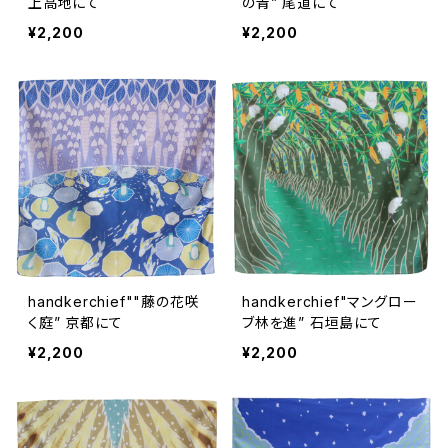
上高地にて
の青” 尾道にて
¥2,200
¥2,200
handkerchief""藤の花咲
handkerchief"マングロー
く庭” 京都にて
ブ林を進” 石垣島にて
¥2,200
¥2,200